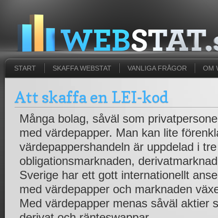
START
SKAFFA WEBSTAT
VANLIGA FRÅGOR
OM 
Att skaffa en LEI-kod
Många bolag, såväl som privatpersoner
med värdepapper. Man kan lite förenkl
värdepappershandeln är uppdelad i tre 
obligationsmarknaden, derivatmarkna
Sverige har ett gott internationellt an
med värdepapper och marknaden växer
Med värdepapper menas såväl aktier so
derivat och ränteswappar.